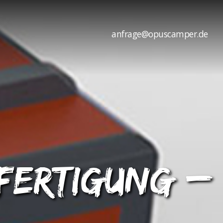
anfrage@opuscamper.de
fertigung –