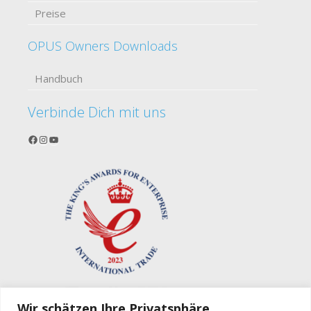
Preise
OPUS Owners Downloads
Handbuch
Verbinde Dich mit uns
Facebook
Instagram
YouTube
Wir schätzen Ihre Privatsphäre