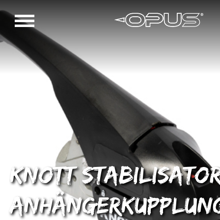
Knott stabilisato
anhängerkupplun