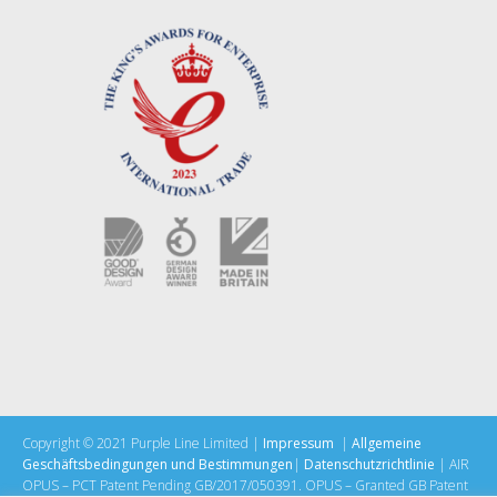
Copyright © 2021 Purple Line Limited |
Impressum
|
Allgemeine
Geschäftsbedingungen und Bestimmungen
|
Datenschutzrichtlinie
| AIR
OPUS – PCT Patent Pending GB/2017/050391. OPUS – Granted GB Patent