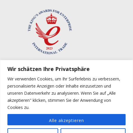
Wir schätzen Ihre Privatsphäre
Wir verwenden Cookies, um Ihr Surferlebnis zu verbessern,
personalisierte Anzeigen oder Inhalte einzusetzen und
unseren Datenverkehr zu analysieren. Wenn Sie auf „Alle
akzeptieren" klicken, stimmen Sie der Anwendung von
Cookies zu.
Alle akzeptieren
Copyright © 2021 Purple Line Limited |
Impressum
|
Allgemeine
Geschäftsbedingungen und Bestimmungen
|
Datenschutzrichtlinie
| AIR
BUCHE JEZT DEINEN TERMIN!
OPUS – PCT Patent Pending GB/2017/050391. OPUS – Granted GB Patent