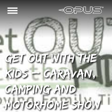
Get OUT with the
KIDS – Caravan,
Camping and
Motorhome Show