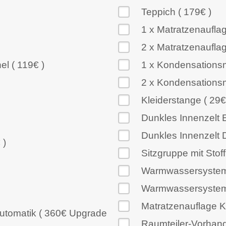
Teppich ( 179€ )
1 x Matratzenauflag
2 x Matratzenauflag
l ( 119€ )
1 x Kondensationsm
2 x Kondensationsm
Kleiderstange ( 29€
Dunkles Innenzelt E
Dunkles Innenzelt D
 )
Sitzgruppe mit Stof
Warmwassersystem 
Warmwassersystem (
Matratzenauflage Ki
lautomatik ( 360€ Upgrade
Raumteiler-Vorhang